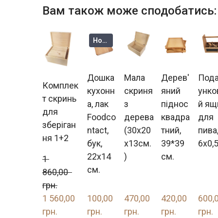
Вам також може сподобатись:
Новинка
Дошка
Мала
Дерев'
Под
Комплек
кухонн
скриня
яний
унко
т скринь
а, лак
з
піднос
й ящ
для
Foodco
дерева
квадра
для
зберіган
ntact,
(30х20
тний,
пива
ня 1+2
бук,
х13см.
39*39
6x0,5
22x14
)
см.
1 
см.
860,00  
грн.
1 560,00  
100,00  
470,00  
420,00  
600,00
грн.
грн.
грн.
грн.
грн.