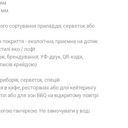
ням
4 мм
чного сортування приладдя, серветок або
 покриття - екологічна, приємна на дотик
тилі еко / лофт
аж, брендування, УФ-друк, QR-коди,
аписів крейдою)
иборів, серветок, спецій
 в кафе, ресторанах або для кейтерингу
тіл або для зон BBQ на відкритому повітрі
огою ганчіркою. Не замочувати у воді.