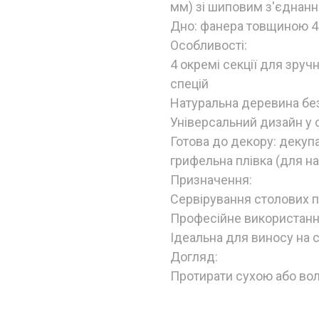
мм) зі шиповим з'єднан
Дно: фанера товщиною 
Особливості:
4 окремі секції для зру
спецій
Натуральна деревина без
Універсальний дизайн у с
Готова до декору: декуп
грифельна плівка (для н
Призначення:
Сервірування столових пр
Професійне використання
Ідеальна для виносу на с
Догляд:
Протирати сухою або вол