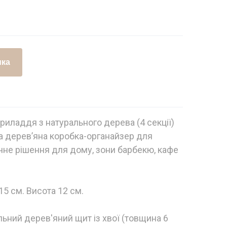
ика
риладдя з натурального дерева (4 секції)
а дерев’яна коробка-органайзер для
учне рішення для дому, зони барбекю, кафе
5 см. Висота 12 см.
льний дерев'яний щит із хвої (товщина 6