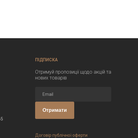
ПІДПИСКА
Отримуй пропозиції щодо акцій та
нових товарів
Отримати
65
Договір публічної оферти