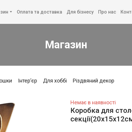
зин
Оплата та доставка
Для бізнесу
Про нас
Конт
Магазин
дошки
Інтерʼєр
Для хоббі
Різдвяний декор
Немає в наявності
Коробка для стол
секції(20х15х12см