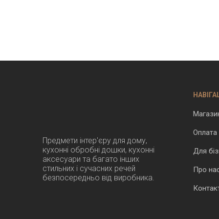
НАВІГА
Магази
Оплата
Предмети інтер'єру для дому,
кухонні обробні дошки, кухонні
Для біз
аксесуари та багато інших
стильних і сучасних речей
Про на
безпосередньо від виробника.
Контак