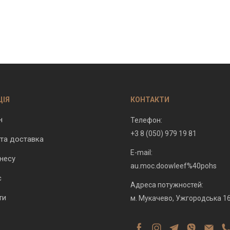
ЦІЯ
КОНТАКТИ
н
Телефон:
+3 8 (050) 979 19 81
 та доставка
E-mail:
несу
au.moc.doowleef%40pohs
с
Адреса потужностей:
ти
м. Мукачево, Ужгородська 1