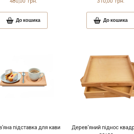
480,00  грн.
310,00  грн.
До кошика
До кошика
’яна підставка для кави
Дерев'яний піднос квадр