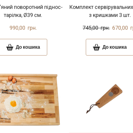
яний поворотний піднос-
Комплект сервірувальни
тарілка, Ø39 см.
з кришками 3 шт.
990,00  грн.
745,00  грн.
670,00  г
До кошика
До кошика