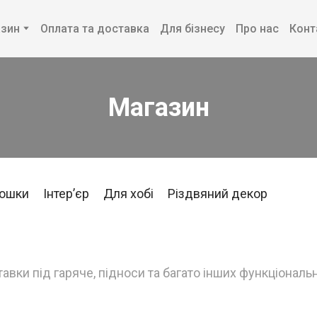
зин
Оплата та доставка
Для бізнесу
Про нас
Конт
Магазин
дошки
Інтерʼєр
Для хобі
Різдвяний декор
ставки під гаряче, підноси та багато інших функціональн