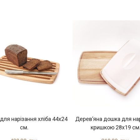
для нарiзання хлібa 44x24
Дерев’яна дошка для нар
см.
кришкою 28х19 см