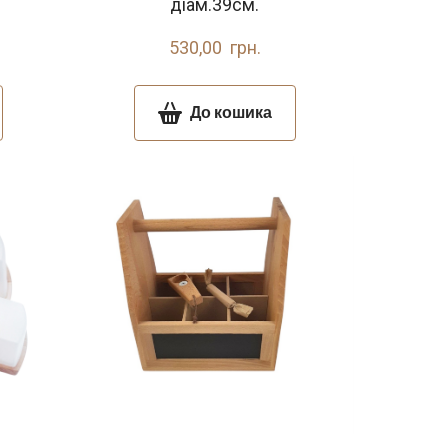
діам.39см.
530,00  грн.
До кошика