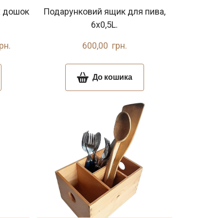
х дошок
Подарунковий ящик для пива,
6x0,5L.
рн.
600,00  грн.
До кошика