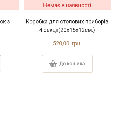
Немає в наявності
ок з
Коробка для столових приборів
4 секції(20х15х12см.)
520,00  грн.
До кошика