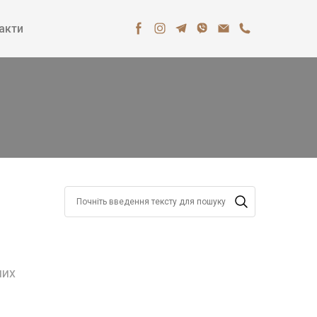
акти
их 