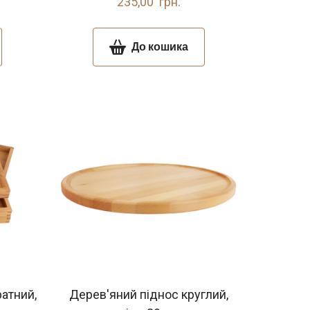
235,00  грн.
До кошика
атний,
Дерев'яний піднос круглий,