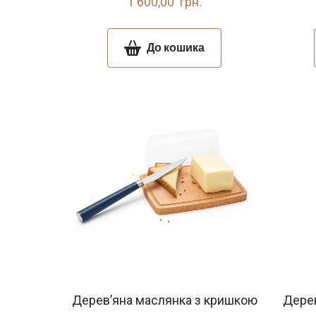
1 600,00  грн.
До кошика
Дерев’яна маслянка з кришкою
Дерев