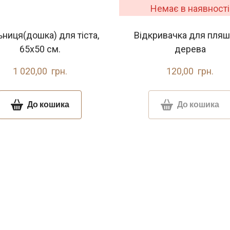
Немає в наявності
ьниця(дошка) для тіста,
Відкривачка для пляш
65x50 см.
дерева
1 020,00  грн.
120,00  грн.
До кошика
До кошика