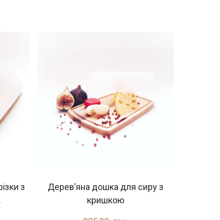
ізки з
Дерев’яна дошка для сиру з
.
кришкою