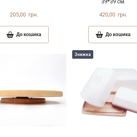
39*39 см.
205,00  грн.
420,00  грн.
До кошика
До кошика
Знижка