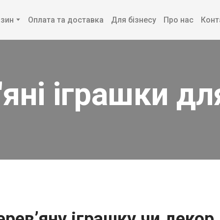
зин
Оплата та доставка
Для бізнесу
Про нас
Конт
яні іграшки дл
рев’яну іграшку чи декор 