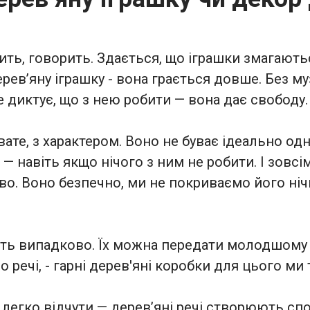
ть, говорить. Здається, що іграшки змагаютьс
ерев’яну іграшку - вона грається довше. Без му
е диктує, що з нею робити — вона дає свободу.
те, з характером. Воно не буває ідеально одна
 — навіть якщо нічого з ним не робити. І зовс
о. Воно безпечно, ми не покриваємо його нічи
ють випадково. Їх можна передати молодшому бр
 речі, - гарні дерев'яні коробки для цього м
 легко відчути — дерев’яні речі створюють спок