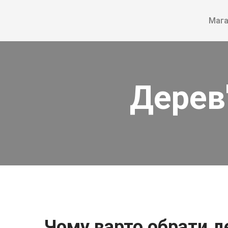
Мага
Дерев'
Чому варто обрати де